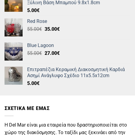
Ξύλινη Βάση Μπαμπού 9.8x1.8cm
5.00
€
Red Rose
Original
Η
55.00
€
35.00
€
price
τρέχουσα
was:
τιμή
Blue Lagoon
55.00€.
είναι:
Original
Η
55.00
€
27.00
€
35.00€.
price
τρέχουσα
was:
τιμή
Επιτραπέζια Κεραμική Διακοσμητική Καρδιά
55.00€.
είναι:
Ασημί Ανάγλυφο Σχέδιο 11x5.5x12cm
27.00€.
5.00
€
ΣΧΕΤΙΚΑ ΜΕ ΕΜΑΣ
Η Del Mar είναι μια εταιρεία που δραστηριοποιείται στο
χώρο της διακόσμησης. Το ταξίδι μας ξεκινάει από την