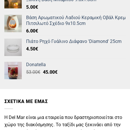
5.00
€
Βάση Αρωματικού Λαδιού Κεραμική Οβάλ Κρεμ
Πιτσιλωτό Σχέδιο 9x10.5cm
6.00
€
Πιάτο Ρηχό Γυάλινο Διάφανο 'Diamond' 25cm
4.50
€
Donatella
Original
Η
53.00
€
45.00
€
price
τρέχουσα
was:
τιμή
53.00€.
είναι:
45.00€.
ΣΧΕΤΙΚΑ ΜΕ ΕΜΑΣ
Η Del Mar είναι μια εταιρεία που δραστηριοποιείται στο
χώρο της διακόσμησης. Το ταξίδι μας ξεκινάει από την