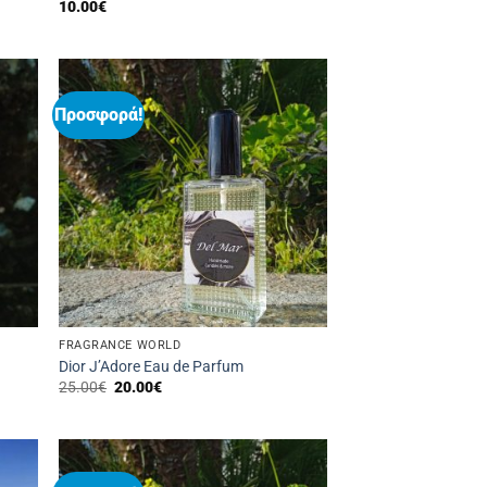
10.00
€
Προσφορά!
FRAGRANCE WORLD
Dior J’Adore Eau de Parfum
Original
Η
25.00
€
20.00
€
price
τρέχουσα
was:
τιμή
25.00€.
είναι:
20.00€.