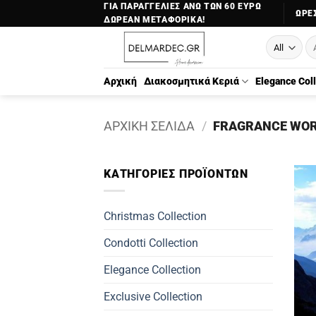
Μετάβαση
ΓΙΑ ΠΑΡΑΓΓΕΛΙΕΣ ΑΝΩ ΤΩΝ 60 ΕΥΡΩ
ΏΡΕΣ
ΔΩΡΕΑΝ ΜΕΤΑΦΟΡΙΚΑ!
στο
Αν
περιεχόμενο
γι
Αρχική
Διακοσμητικά Κεριά
Elegance Col
ΑΡΧΙΚΉ ΣΕΛΊΔΑ
/
FRAGRANCE WO
ΚΑΤΗΓΟΡΊΕΣ ΠΡΟΪΌΝΤΩΝ
Christmas Collection
Condotti Collection
Elegance Collection
Exclusive Collection