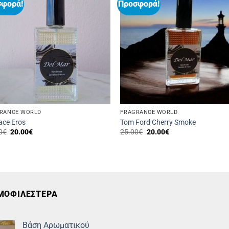
σφορά!
Προσφορά!
RANCE WORLD
FRAGRANCE WORLD
ace Eros
Tom Ford Cherry Smoke
Original
Η
Original
Η
0
€
20.00
€
25.00
€
20.00
€
price
τρέχουσα
price
τρέχουσα
was:
τιμή
was:
τιμή
25.00€.
είναι:
25.00€.
είναι:
20.00€.
20.00€.
ΜΟΦΙΛΕΣΤΕΡΑ
Βάση Αρωματικού