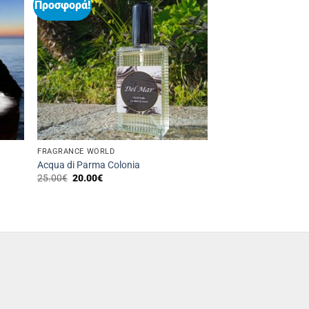
Προσφορά!
FRAGRANCE WORLD
Acqua di Parma Colonia
Original
Η
25.00
€
20.00
€
price
τρέχουσα
was:
τιμή
25.00€.
είναι:
20.00€.