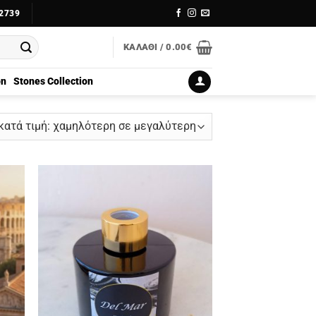
2739
ΚΑΛΆΘΙ /
0.00
€
on
Stones Collection