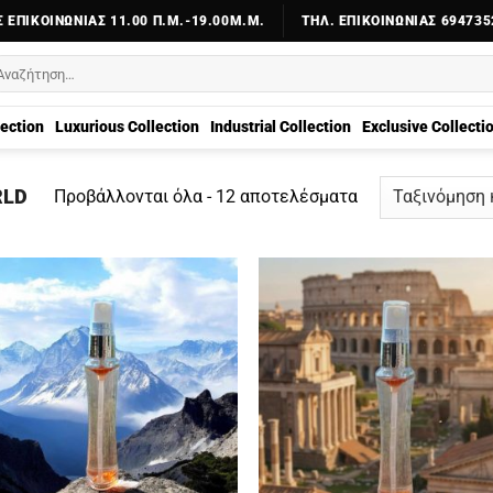
 ΕΠΙΚΟΙΝΩΝΊΑΣ 11.00 Π.Μ.-19.00Μ.Μ.
ΤΗΛ. ΕΠΙΚΟΙΝΩΝΊΑΣ 694735
αζήτηση
α:
lection
Luxurious Collection
Industrial Collection
Exclusive Collecti
Sorted
RLD
Προβάλλονται όλα - 12 αποτελέσματα
by
price:
low
to
high