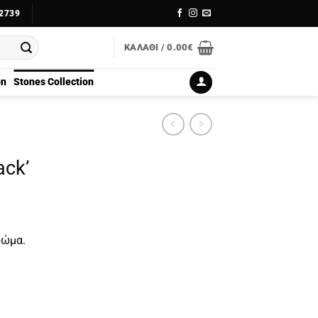
2739
ΚΑΛΆΘΙ /
0.00
€
on
Stones Collection
ack’
ρώμα.