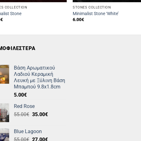
ES COLLECTION
STONES COLLECTION
alist Stone
Minimalist Stone ‘White’
0
€
6.00
€
ΜΟΦΙΛΕΣΤΕΡΑ
Βάση Αρωματικού
Λαδιού Κεραμική
Λευκή με Ξύλινη Βάση
Μπαμπού 9.8x1.8cm
5.00
€
Red Rose
Original
Η
55.00
€
35.00
€
price
τρέχουσα
was:
τιμή
Blue Lagoon
55.00€.
είναι:
Original
Η
55.00
€
27.00
€
35.00€.