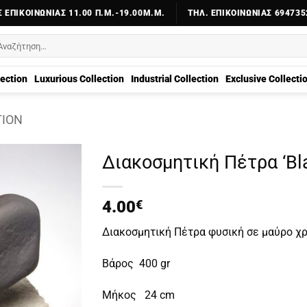
 ΕΠΙΚΟΙΝΩΝΊΑΣ 11.00 Π.Μ.-19.00Μ.Μ.
ΤΗΛ. ΕΠΙΚΟΙΝΩΝΊΑΣ 694735
αζήτηση
α:
lection
Luxurious Collection
Industrial Collection
Exclusive Collecti
TION
Διακοσμητική Πέτρα ‘Bl
4.00
€
Διακοσμητική Πέτρα φυσική σε μαύρο χ
Βάρος 400 gr
Μήκος 24 cm