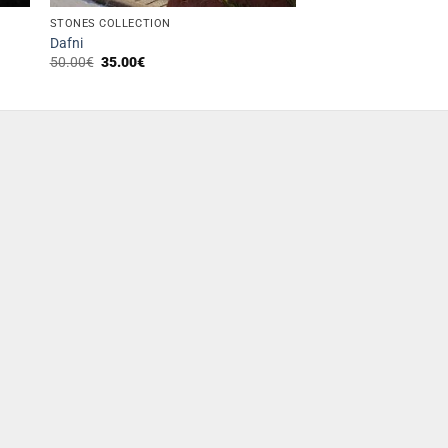
STONES COLLECTION
Dafni
Original
Η
50.00
€
35.00
€
price
τρέχουσα
was:
τιμή
50.00€.
είναι:
35.00€.