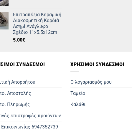
price
τρέχουσα
was:
τιμή
Επιτραπέζια Κεραμική
55.00€.
είναι:
Διακοσμητική Καρδιά
27.00€.
Ασημί Ανάγλυφο
Σχέδιο 11x5.5x12cm
5.00
€
ΣΙΜOΙ ΣΥΝΔΕΣΜΟΙ
ΧΡΗΣΙΜΟΙ ΣΥΝΔΕΣΜΟΙ
ιτική Απορρήτου
Ο λογαριασμός μου
ποι Αποστολής
Ταμείο
ποι Πληρωμής
Καλάθι
αγές επιστροφές προιόντων
. Επικοινωνίας 6947352739