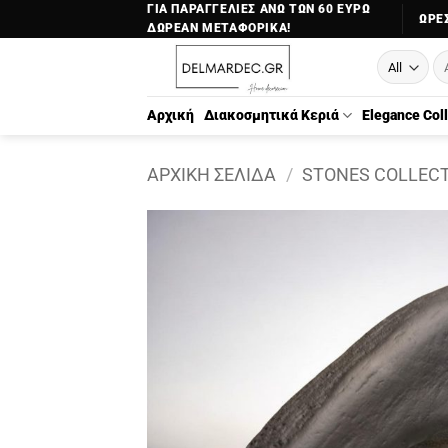
Μετάβαση
ΓΙΑ ΠΑΡΑΓΓΕΛΙΕΣ ΑΝΩ ΤΩΝ 60 ΕΥΡΩ
ΏΡΕΣ
ΔΩΡΕΑΝ ΜΕΤΑΦΟΡΙΚΑ!
στο
Αν
περιεχόμενο
γι
Αρχική
Διακοσμητικά Κεριά
Elegance Col
ΑΡΧΙΚΉ ΣΕΛΊΔΑ
/
STONES COLLEC