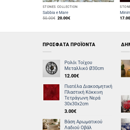
N
STONES COLLECTION
STON
or You
Sabbia e Mare
Minim
Original
Η
50.00
€
20.00
€
17.0
price
τρέχουσα
was:
τιμή
50.00€.
είναι:
20.00€.
ΠΡΟΣΦΑΤΑ ΠΡΟΪΟΝΤΑ
ΔΗ
Ρολόι Τοίχου
Μεταλλικό Ø30cm
12.00
€
Πιατέλα Διακοσμητική
Πλαστική Κόκκινη
Τετράγωνη Νερά
30x30x2cm
3.00
€
Βάση Αρωματικού
Λαδιού Οβάλ