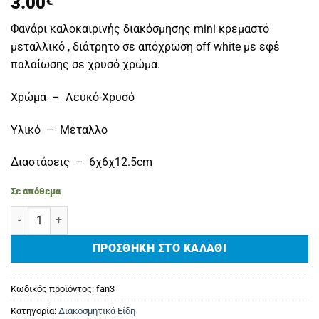
3.00
€
Φανάρι καλοκαιρινής διακόσμησης mini κρεμαστό
μεταλλικό , διάτρητο σε απόχρωση off white με εφέ
παλαίωσης σε χρυσό χρώμα.
Χρώμα – Λευκό-Χρυσό
Υλικό – Μέταλλο
Διαστάσεις – 6χ6χ12.5cm
Σε απόθεμα
Διακοσμητικό Φανάρι Mini Κρεμαστό Μεταλλικό Off-White Χρυσό
ΠΡΟΣΘΉΚΗ ΣΤΟ ΚΑΛΆΘΙ
Κωδικός προϊόντος:
fan3
Κατηγορία:
Διακοσμητικά Είδη