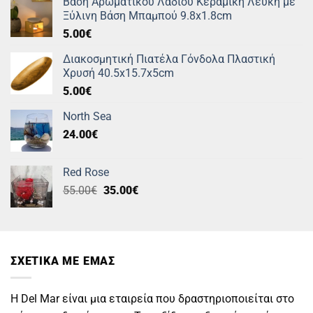
Βάση Αρωματικού Λαδιού Κεραμική Λευκή με
Ξύλινη Βάση Μπαμπού 9.8x1.8cm
5.00
€
Διακοσμητική Πιατέλα Γόνδολα Πλαστική
Χρυσή 40.5x15.7x5cm
5.00
€
North Sea
24.00
€
Red Rose
Original
Η
55.00
€
35.00
€
price
τρέχουσα
was:
τιμή
55.00€.
είναι:
35.00€.
ΣΧΕΤΙΚΑ ΜΕ ΕΜΑΣ
Η Del Mar είναι μια εταιρεία που δραστηριοποιείται στο