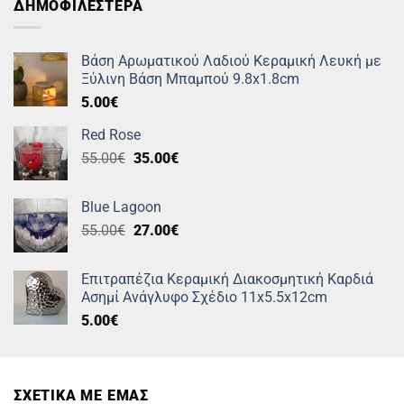
ΔΗΜΟΦΙΛΕΣΤΕΡΑ
Βάση Αρωματικού Λαδιού Κεραμική Λευκή με
Ξύλινη Βάση Μπαμπού 9.8x1.8cm
5.00
€
Red Rose
Original
Η
55.00
€
35.00
€
price
τρέχουσα
was:
τιμή
Blue Lagoon
55.00€.
είναι:
Original
Η
55.00
€
27.00
€
35.00€.
price
τρέχουσα
was:
τιμή
Επιτραπέζια Κεραμική Διακοσμητική Καρδιά
55.00€.
είναι:
Ασημί Ανάγλυφο Σχέδιο 11x5.5x12cm
27.00€.
5.00
€
ΣΧΕΤΙΚΑ ΜΕ ΕΜΑΣ