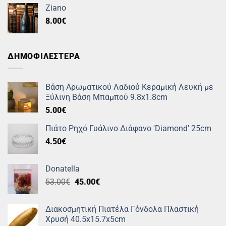
Ziano
8.00
€
ΔΗΜΟΦΙΛΕΣΤΕΡΑ
Βάση Αρωματικού Λαδιού Κεραμική Λευκή με
Ξύλινη Βάση Μπαμπού 9.8x1.8cm
5.00
€
Πιάτο Ρηχό Γυάλινο Διάφανο 'Diamond' 25cm
4.50
€
Donatella
Original
Η
53.00
€
45.00
€
price
τρέχουσα
was:
τιμή
Διακοσμητική Πιατέλα Γόνδολα Πλαστική
53.00€.
είναι:
Χρυσή 40.5x15.7x5cm
45.00€.