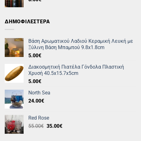
ΔΗΜΟΦΙΛΕΣΤΕΡΑ
Βάση Αρωματικού Λαδιού Κεραμική Λευκή με
Ξύλινη Βάση Μπαμπού 9.8x1.8cm
5.00
€
Διακοσμητική Πιατέλα Γόνδολα Πλαστική
Χρυσή 40.5x15.7x5cm
5.00
€
North Sea
24.00
€
Red Rose
Original
Η
55.00
€
35.00
€
price
τρέχουσα
was:
τιμή