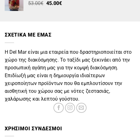
Original
Η
53.00
€
45.00
€
price
τρέχουσα
was:
τιμή
53.00€.
είναι:
45.00€.
ΣΧΕΤΙΚΑ ΜΕ ΕΜΑΣ
Η Del Mar είναι μια εταιρεία που δραστηριοποιείται στο
χώρο της διακόσμησης. Το ταξίδι μας ξεκινάει από την
προσωπική αγάπη μας για την κομψή διακόσμηση.
Επιδίωξή μας είναι η δημιουργία ιδιαίτερων
χειροποίητων προϊόντων που θα εμπλουτίσουν την
αισθητική του χώρου σας με νότες ζεστασιάς,
χαλάρωσης και λεπτού γούστου.
ΧΡΗΣΙΜOΙ ΣΥΝΔΕΣΜΟΙ