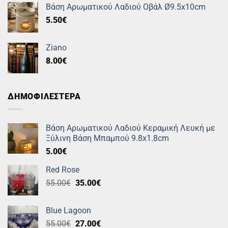
Βάση Αρωματικού Λαδιού Οβάλ Ø9.5x10cm
5.50
€
Ziano
8.00
€
ΔΗΜΟΦΙΛΕΣΤΕΡΑ
Βάση Αρωματικού Λαδιού Κεραμική Λευκή με
Ξύλινη Βάση Μπαμπού 9.8x1.8cm
5.00
€
Red Rose
Original
Η
55.00
€
35.00
€
price
τρέχουσα
was:
τιμή
Blue Lagoon
55.00€.
είναι:
Original
Η
55.00
€
27.00
€
35.00€.