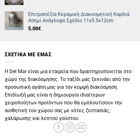
price
τρέχουσα
was:
τιμή
Επιτραπέζια Κεραμική Διακοσμητική Καρδιά
55.00€.
είναι:
Ασημί Ανάγλυφο Σχέδιο 11x5.5x12cm
27.00€.
5.00
€
ΣΧΕΤΙΚΑ ΜΕ ΕΜΑΣ
Η Del Mar είναι μια εταιρεία που δραστηριοποιείται στο
χώρο της διακόσμησης. Το ταξίδι μας ξεκινάει από την
προσωπική αγάπη μας για την κομψή διακόσμηση.
Επιδίωξή μας είναι η δημιουργία ιδιαίτερων
χειροποίητων προϊόντων που θα εμπλουτίσουν την
αισθητική του χώρου σας με νότες ζεστασιάς,
χαλάρωσης και λεπτού γούστου.