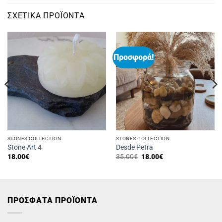
ΣΧΕΤΙΚΆ ΠΡΟΪΌΝΤΑ
Προσφορά!
STONES COLLECTION
STONES COLLECTION
Stone Art 4
Desde Petra
Original
Η
18.00
€
35.00
€
18.00
€
price
τρέχουσα
was:
τιμή
35.00€.
είναι:
18.00€.
ΠΡΟΣΦΑΤΑ ΠΡΟΪΟΝΤΑ