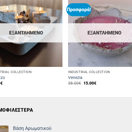
Προσφορά!
ΕΞΑΝΤΛΗΜΈΝΟ
ΕΞΑΝΤΛΗΜΈΝΟ
TRIAL COLLECTION
INDUSTRIAL COLLECTION
zzo
Venezia
Original
Η
0
€
38.00
€
15.00
€
price
τρέχουσα
was:
τιμή
38.00€.
είναι:
15.00€.
ΜΟΦΙΛΕΣΤΕΡΑ
Βάση Αρωματικού