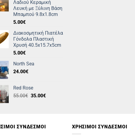
Λαδιού Κεραμική
Λευκή με Ξύλινη Βάση
Μπαμπού 9.8x1.8cm
5.00
€
Διακοσμητική Πιατέλα
Γόνδολα Πλαστική
Χρυσή 40.5x15.7x5cm
5.00
€
North Sea
24.00
€
Red Rose
Original
Η
55.00
€
35.00
€
price
τρέχουσα
was:
τιμή
55.00€.
είναι:
35.00€.
ΣΙΜOΙ ΣΥΝΔΕΣΜΟΙ
ΧΡΗΣΙΜΟΙ ΣΥΝΔΕΣΜΟΙ