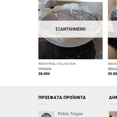
ΕΞΑΝΤΛΗΜΈΝΟ
TION
INDUSTRIAL COLLECTION
INDUS
Venezia
Abru
28.00
€
35.0
χουσα
ή
ι:
00€.
ΠΡΟΣΦΑΤΑ ΠΡΟΪΟΝΤΑ
ΔΗ
Ρολόι Τοίχου