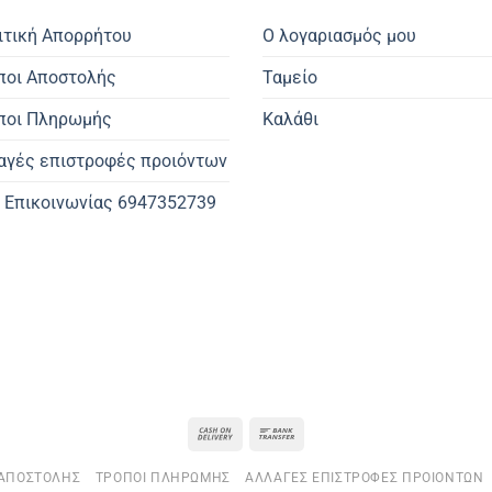
ιτική Απορρήτου
Ο λογαριασμός μου
ποι Αποστολής
Ταμείο
ποι Πληρωμής
Καλάθι
αγές επιστροφές προιόντων
. Επικοινωνίας 6947352739
Cash
Bank
On
Transfer
 ΑΠΟΣΤΟΛΉΣ
ΤΡΌΠΟΙ ΠΛΗΡΩΜΉΣ
ΑΛΛΑΓΈΣ ΕΠΙΣΤΡΟΦΈΣ ΠΡΟΙΌΝΤΩΝ
Delivery