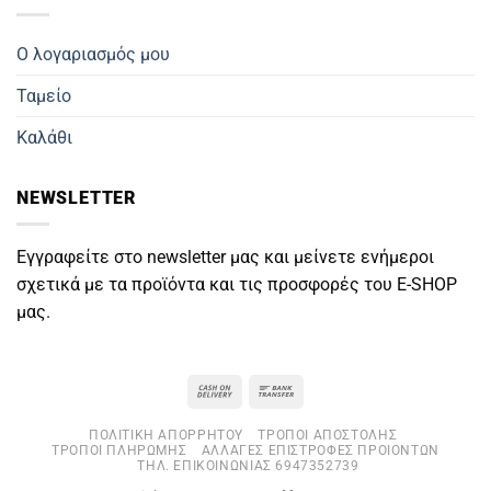
Ο λογαριασμός μου
Ταμείο
Καλάθι
NEWSLETTER
Εγγραφείτε στο newsletter μας και μείνετε ενήμεροι
σχετικά με τα προϊόντα και τις προσφορές του E-SHOP
μας.
Cash
Bank
On
Transfer
ΠΟΛΙΤΙΚΉ ΑΠΟΡΡΉΤΟΥ
ΤΡΌΠΟΙ ΑΠΟΣΤΟΛΉΣ
Delivery
ΤΡΌΠΟΙ ΠΛΗΡΩΜΉΣ
ΑΛΛΑΓΈΣ ΕΠΙΣΤΡΟΦΈΣ ΠΡΟΙΌΝΤΩΝ
ΤΗΛ. ΕΠΙΚΟΙΝΩΝΊΑΣ 6947352739