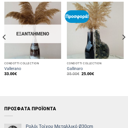
Προσφορά!
ΕΞΑΝΤΛΗΜΈΝΟ
CONDOTTI COLLECTION
CONDOTTI COLLECTION
Vallerano
Gallinaro
Original
Η
33.00
€
35.00
€
25.00
€
price
τρέχουσα
was:
τιμή
35.00€.
είναι:
25.00€.
ΠΡΟΣΦΑΤΑ ΠΡΟΪΟΝΤΑ
Ρολόι Τοίχου Μεταλλικό Ø30cm