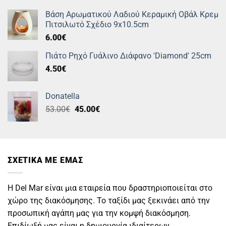
Βάση Αρωματικού Λαδιού Κεραμική Οβάλ Κρεμ
Πιτσιλωτό Σχέδιο 9x10.5cm
6.00
€
Πιάτο Ρηχό Γυάλινο Διάφανο 'Diamond' 25cm
4.50
€
Donatella
Original
Η
53.00
€
45.00
€
price
τρέχουσα
was:
τιμή
53.00€.
είναι:
45.00€.
ΣΧΕΤΙΚΑ ΜΕ ΕΜΑΣ
Η Del Mar είναι μια εταιρεία που δραστηριοποιείται στο
χώρο της διακόσμησης. Το ταξίδι μας ξεκινάει από την
προσωπική αγάπη μας για την κομψή διακόσμηση.
Επιδίωξή μας είναι η δημιουργία ιδιαίτερων