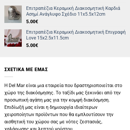
was:
τιμή
Επιτραπέζια Κεραμική Διακοσμητική Καρδιά
55.00€.
είναι:
Ασημί Ανάγλυφο Σχέδιο 11x5.5x12cm
27.00€.
5.00
€
Επιτραπέζια Κεραμική Διακοσμητική Επιγραφή
Love 15x2.5x11.5cm
5.00
€
ΣΧΕΤΙΚΑ ΜΕ ΕΜΑΣ
Η Del Mar είναι μια εταιρεία που δραστηριοποιείται στο
χώρο της διακόσμησης. Το ταξίδι μας ξεκινάει από την
προσωπική αγάπη μας για την κομψή διακόσμηση.
Επιδίωξή μας είναι η δημιουργία ιδιαίτερων
χειροποίητων προϊόντων που θα εμπλουτίσουν την
αισθητική του χώρου σας με νότες ζεστασιάς,
χαλάρωσης και λεπτού γούστου.