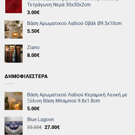
Τετράγωνη Νερά 30x30x2cm
3.00
€
Βάση Αρωματικού Λαδιού Οβάλ Ø9.5x10cm
5.50
€
Ziano
8.00
€
ΔΗΜΟΦΙΛΕΣΤΕΡΑ
Βάση Αρωματικού Λαδιού Κεραμική Λευκή με
Ξύλινη Βάση Μπαμπού 9.8x1.8cm
5.00
€
Blue Lagoon
Original
Η
55.00
€
27.00
€
price
τρέχουσα