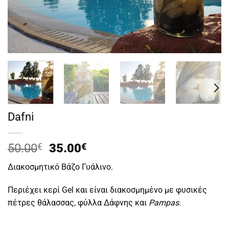
Dafni
Original
Η
50.00
€
35.00
€
price
τρέχουσα
Διακοσμητικό Βάζο Γυάλινο.
was:
τιμή
50.00€.
είναι:
Περιέχει κερί Gel και είναι διακοσμημένο με φυσικές
35.00€.
πέτρες θάλασσας, φύλλα Δάφνης και
Pampas.