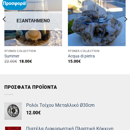
Προσφορά!
ΕΞΑΝΤΛΗΜΈΝΟ
STONES COLLECTION
STONES COLLECTION
Summer
Acqua di pietra
Original
Η
22.00
€
18.00
€
15.00
€
price
τρέχουσα
was:
τιμή
22.00€.
είναι:
18.00€.
ΠΡΟΣΦΑΤΑ ΠΡΟΪΟΝΤΑ
Ρολόι Τοίχου Μεταλλικό Ø30cm
12.00
€
Πιατέλα Διακοσμητική Πλαστική Κόκκινη