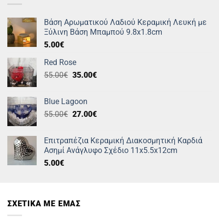
Βάση Αρωματικού Λαδιού Κεραμική Λευκή με
Ξύλινη Βάση Μπαμπού 9.8x1.8cm
5.00
€
Red Rose
Original
Η
55.00
€
35.00
€
price
τρέχουσα
was:
τιμή
Blue Lagoon
55.00€.
είναι:
Original
Η
55.00
€
27.00
€
35.00€.
price
τρέχουσα
was:
τιμή
Επιτραπέζια Κεραμική Διακοσμητική Καρδιά
55.00€.
είναι:
Ασημί Ανάγλυφο Σχέδιο 11x5.5x12cm
27.00€.
5.00
€
ΣΧΕΤΙΚΑ ΜΕ ΕΜΑΣ