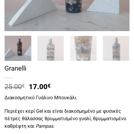
Granelli
Original
Η
25.00
€
17.00
€
price
τρέχουσα
Διακοσμητικό Γυάλινο Μπουκάλι.
was:
τιμή
25.00€.
είναι:
Περιέχει κερί Gel και είναι διακοσμημένο με φυσικές
17.00€.
πέτρες θάλασσας θρυμματισμένο γυαλί, θρυμματισμένο
καθρέφτη και
Pampas.