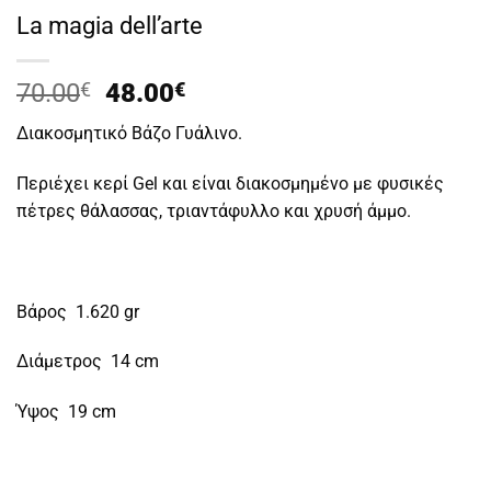
La magia dell’arte
Original
Η
70.00
€
48.00
€
price
τρέχουσα
Διακοσμητικό Βάζο Γυάλινο.
was:
τιμή
70.00€.
είναι:
Περιέχει κερί Gel και είναι διακοσμημένο με φυσικές
48.00€.
πέτρες θάλασσας, τριαντάφυλλο και χρυσή άμμο.
Βάρος 1.620 gr
Διάμετρος 14 cm
Ύψος 19 cm