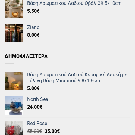
Βάση Αρωματικού Λαδιού Οβάλ Ø9.5x10cm
5.50
€
Ziano
8.00
€
ΔΗΜΟΦΙΛΕΣΤΕΡΑ
Βάση Αρωματικού Λαδιού Κεραμική Λευκή με
Ξύλινη Βάση Μπαμπού 9.8x1.8cm
5.00
€
North Sea
24.00
€
Red Rose
Original
Η
55.00
€
35.00
€