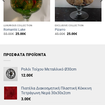
LUXURIOUS COLLECTION
EXCLUSIVE COLLECTION
Romantic Lake
Pizarro
Original
Η
Original
Η
55.00
€
25.00
€
45.00
€
25.00
€
price
τρέχουσα
price
τρέχουσα
was:
τιμή
was:
τιμή
55.00€.
είναι:
45.00€.
είναι:
25.00€.
25.00€.
ΠΡΟΣΦΑΤΑ ΠΡΟΪΟΝΤΑ
Ρολόι Τοίχου Μεταλλικό Ø30cm
12.00
€
Πιατέλα Διακοσμητική Πλαστική Κόκκινη
Τετράγωνη Νερά 30x30x2cm
3.00
€