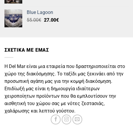
price
τρέχουσα
was:
τιμή
Blue Lagoon
55.00€.
είναι:
Original
Η
55.00
€
27.00
€
35.00€.
price
τρέχουσα
was:
τιμή
55.00€.
είναι:
27.00€.
ΣΧΕΤΙΚΑ ΜΕ ΕΜΑΣ
Η Del Mar είναι μια εταιρεία που δραστηριοποιείται στο
χώρο της διακόσμησης. Το ταξίδι μας ξεκινάει από την
προσωπική αγάπη μας για την κομψή διακόσμηση.
Επιδίωξή μας είναι η δημιουργία ιδιαίτερων
χειροποίητων προϊόντων που θα εμπλουτίσουν την
αισθητική του χώρου σας με νότες ζεστασιάς,
χαλάρωσης και λεπτού γούστου.