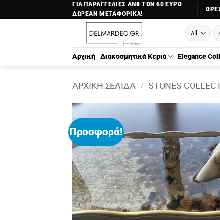
Μετάβαση
ΓΙΑ ΠΑΡΑΓΓΕΛΙΕΣ ΑΝΩ ΤΩΝ 60 ΕΥΡΩ
ΏΡΕΣ
ΔΩΡΕΑΝ ΜΕΤΑΦΟΡΙΚΑ!
στο
Αν
περιεχόμενο
γι
Αρχική
Διακοσμητικά Κεριά
Elegance Col
ΑΡΧΙΚΉ ΣΕΛΊΔΑ
/
STONES COLLEC
Προσφορά!