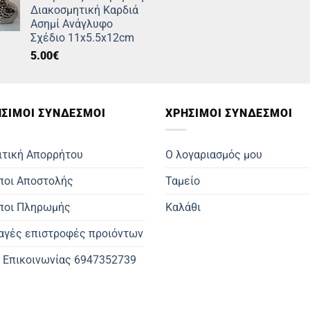
55.00€.
είναι:
Διακοσμητική Καρδιά
27.00€.
Ασημί Ανάγλυφο
Σχέδιο 11x5.5x12cm
5.00
€
ΣΙΜOΙ ΣΥΝΔΕΣΜΟΙ
ΧΡΗΣΙΜΟΙ ΣΥΝΔΕΣΜΟΙ
ιτική Απορρήτου
Ο λογαριασμός μου
ποι Αποστολής
Ταμείο
ποι Πληρωμής
Καλάθι
αγές επιστροφές προιόντων
. Επικοινωνίας 6947352739