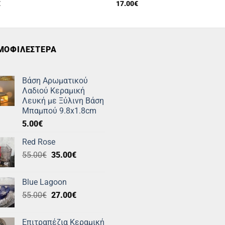
€
17.00
€
ΜΟΦΙΛΕΣΤΕΡΑ
Βάση Αρωματικού
Λαδιού Κεραμική
Λευκή με Ξύλινη Βάση
Μπαμπού 9.8x1.8cm
5.00
€
Red Rose
Original
Η
55.00
€
35.00
€
price
τρέχουσα
was:
τιμή
Blue Lagoon
55.00€.
είναι:
Original
Η
55.00
€
27.00
€
35.00€.
price
τρέχουσα
was:
τιμή
Επιτραπέζια Κεραμική