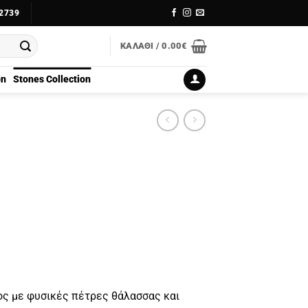
2739
ΚΑΛΆΘΙ /
0.00
€
on
Stones Collection
νος με φυσικές πέτρες θάλασσας και