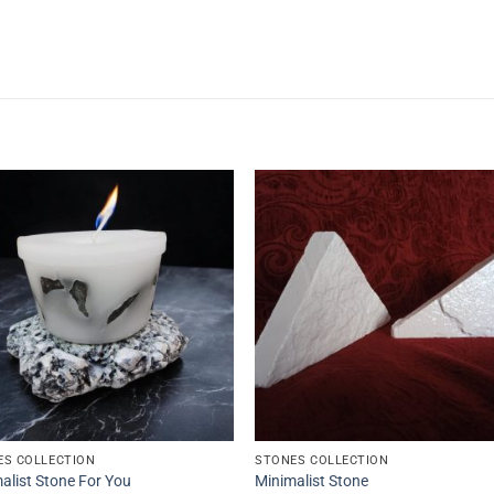
ES COLLECTION
STONES COLLECTION
alist Stone For You
Minimalist Stone