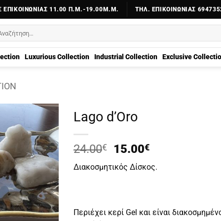
 ΕΠΙΚΟΙΝΩΝΊΑΣ 11.00 Π.Μ.-19.00Μ.Μ.
ΤΗΛ. ΕΠΙΚΟΙΝΩΝΊΑΣ 694735
αζήτηση
α:
lection
Luxurious Collection
Industrial Collection
Exclusive Collecti
TION
Lago d’Oro
Original
Η
24.00
€
15.00
€
price
τρέχουσα
Διακοσμητικός Δίσκος.
was:
τιμή
24.00€.
είναι:
15.00€.
Περιέχει κερί Gel και είναι διακοσμημέ