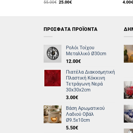
Original
Η
55.00
€
25.00
€
4.00
price
τρέχουσα
was:
τιμή
55.00€.
είναι:
25.00€.
ΠΡΟΣΦΑΤΑ ΠΡΟΪΟΝΤΑ
ΔΗ
Ρολόι Τοίχου
Μεταλλικό Ø30cm
12.00
€
Πιατέλα Διακοσμητική
Πλαστική Κόκκινη
Τετράγωνη Νερά
30x30x2cm
3.00
€
Βάση Αρωματικού
Λαδιού Οβάλ
Ø9.5x10cm
5.50
€