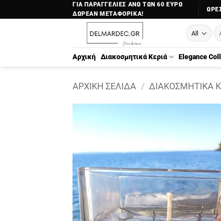
Μετάβαση
ΓΙΑ ΠΑΡΑΓΓΕΛΙΕΣ ΑΝΩ ΤΩΝ 60 ΕΥΡΩ
ΏΡΕΣ
ΔΩΡΕΑΝ ΜΕΤΑΦΟΡΙΚΑ!
στο
Αν
περιεχόμενο
γι
Αρχική
Διακοσμητικά Κεριά
Elegance Col
ΑΡΧΙΚΉ ΣΕΛΊΔΑ
/
ΔΙΑΚΟΣΜΗΤΙΚΆ Κ