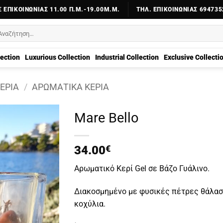
 ΕΠΙΚΟΙΝΩΝΊΑΣ 11.00 Π.Μ.-19.00Μ.Μ.
ΤΗΛ. ΕΠΙΚΟΙΝΩΝΊΑΣ 694735
αζήτηση
α:
lection
Luxurious Collection
Industrial Collection
Exclusive Collecti
ΕΡΙΆ
/
ΑΡΩΜΑΤΙΚΆ ΚΕΡΙΆ
Mare Bello
34.00
€
Aρωματικό Κερί Gel σε Βάζο Γυάλινο.
Διακοσμημένο με φυσικές πέτρες θάλασσ
κοχύλια.