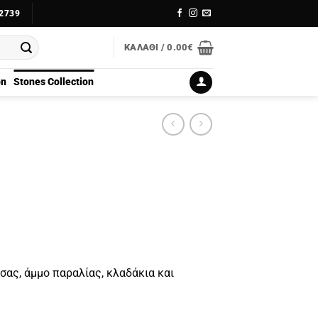
2739
ΚΑΛΆΘΙ /
0.00
€
on
Stones Collection
ας, άμμο παραλίας, κλαδάκια και