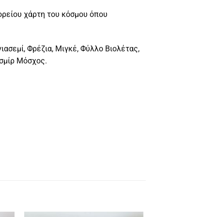
ορείου χάρτη του κόσμου όπου
γιασεμί, Φρέζια, Μιγκέ, Φύλλο Βιολέτας,
ασμίρ Μόσχος.