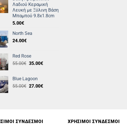
Λαδιού Κεραμική
Λευκή με Ξύλινη Βάση
Μπαμπού 9.8x1.8cm
5.00
€
North Sea
24.00
€
Red Rose
Original
Η
55.00
€
35.00
€
price
τρέχουσα
was:
τιμή
Blue Lagoon
55.00€.
είναι:
Original
Η
55.00
€
27.00
€
35.00€.
price
τρέχουσα
was:
τιμή
55.00€.
είναι:
27.00€.
ΣΙΜOΙ ΣΥΝΔΕΣΜΟΙ
ΧΡΗΣΙΜΟΙ ΣΥΝΔΕΣΜΟΙ