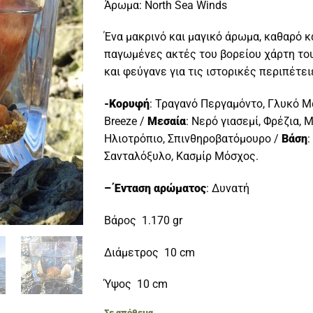
Άρωμα: North Sea Winds
Ένα μακρινό και μαγικό άρωμα, καθαρό κ
παγωμένες ακτές του βορείου χάρτη του
και φεύγανε για τις ιστορικές περιπέτει
-Κορυφή
: Τραγανό Περγαμόντο, Γλυκό Μ
Breeze /
Μεσαία
: Νερό γιασεμί, Φρέζια, 
Ηλιοτρόπιο, Σπινθηροβατόμουρο /
Βάση
:
Σανταλόξυλο, Κασμίρ Μόσχος.
– Ένταση αρώματος
: Δυνατή
Βάρος 1.170 gr
Διάμετρος 10 cm
Ύψος 10 cm
Σε απόθεμα