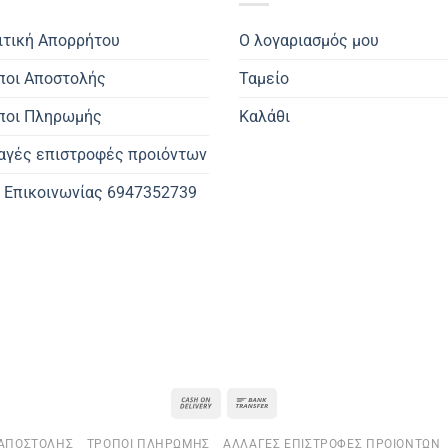
ιτική Απορρήτου
Ο λογαριασμός μου
ποι Αποστολής
Ταμείο
ποι Πληρωμής
Καλάθι
αγές επιστροφές προιόντων
. Επικοινωνίας 6947352739
Cash
Bank
On
Transfer
 ΑΠΟΣΤΟΛΉΣ
ΤΡΌΠΟΙ ΠΛΗΡΩΜΉΣ
ΑΛΛΑΓΈΣ ΕΠΙΣΤΡΟΦΈΣ ΠΡΟΙΌΝΤΩΝ
Delivery