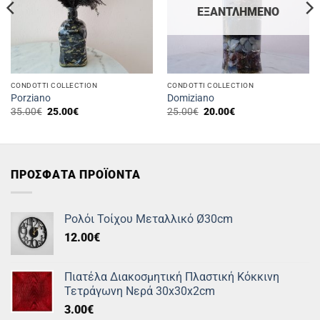
ΕΞΑΝΤΛΗΜΈΝΟ
CONDOTTI COLLECTION
CONDOTTI COLLECTION
Porziano
Domiziano
Original
Η
Original
Η
35.00
€
25.00
€
25.00
€
20.00
€
price
τρέχουσα
price
τρέχουσα
was:
τιμή
was:
τιμή
35.00€.
είναι:
25.00€.
είναι:
25.00€.
20.00€.
ΠΡΟΣΦΑΤΑ ΠΡΟΪΟΝΤΑ
Ρολόι Τοίχου Μεταλλικό Ø30cm
12.00
€
Πιατέλα Διακοσμητική Πλαστική Κόκκινη
Τετράγωνη Νερά 30x30x2cm
3.00
€