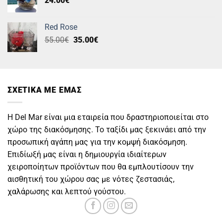
24.00
€
Red Rose
Original
Η
55.00
€
35.00
€
price
τρέχουσα
was:
τιμή
55.00€.
είναι:
35.00€.
ΣΧΕΤΙΚΑ ΜΕ ΕΜΑΣ
Η Del Mar είναι μια εταιρεία που δραστηριοποιείται στο
χώρο της διακόσμησης. Το ταξίδι μας ξεκινάει από την
προσωπική αγάπη μας για την κομψή διακόσμηση.
Επιδίωξή μας είναι η δημιουργία ιδιαίτερων
χειροποίητων προϊόντων που θα εμπλουτίσουν την
αισθητική του χώρου σας με νότες ζεστασιάς,
χαλάρωσης και λεπτού γούστου.