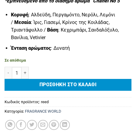
*Εμπνευσμένο από το διάσημο άρωμα “Chanel No 5
”
Κορυφή
: Αλδεϋδη, Περγαμόντο, Νερόλι, Λεμόνι
/
Μεσαία
: Ίρις, Γιασεμί, Κρίνος της Κοιλάδας,
Τριαντάφυλλο /
Βάση
: Κεχριμπάρι, Σανδαλόξυλο,
Βανίλια, Vetivier
Ένταση αρώματος
: Δυνατή
Σε απόθεμα
Reed Diffuser “Chanel No 5” ποσότητα
ΠΡΟΣΘΉΚΗ ΣΤΟ ΚΑΛΆΘΙ
Κωδικός προϊόντος:
reed
Κατηγορία:
FRAGRANCE WORLD