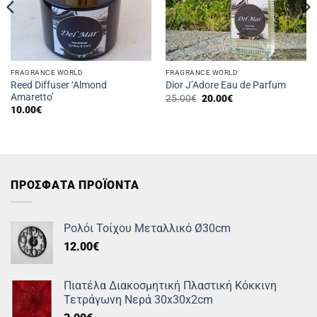
FRAGRANCE WORLD
FRAGRANCE WORLD
Reed Diffuser ‘Almond
Dior J’Adore Eau de Parfum
Amaretto’
Original
Η
25.00
€
20.00
€
price
τρέχουσα
10.00
€
was:
τιμή
25.00€.
είναι:
20.00€.
ΠΡΟΣΦΑΤΑ ΠΡΟΪΟΝΤΑ
Ρολόι Τοίχου Μεταλλικό Ø30cm
12.00
€
Πιατέλα Διακοσμητική Πλαστική Κόκκινη
Τετράγωνη Νερά 30x30x2cm