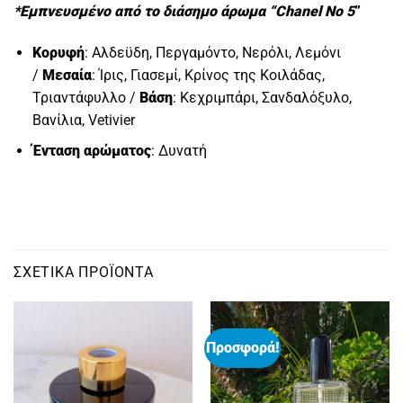
*Εμπνευσμένο από το διάσημο άρωμα “Chanel No 5
”
Κορυφή
: Αλδεϋδη, Περγαμόντο, Νερόλι, Λεμόνι
/
Μεσαία
: Ίρις, Γιασεμί, Κρίνος της Κοιλάδας,
Τριαντάφυλλο /
Βάση
: Κεχριμπάρι, Σανδαλόξυλο,
Βανίλια, Vetivier
Ένταση αρώματος
: Δυνατή
ΣΧΕΤΙΚΆ ΠΡΟΪΌΝΤΑ
Προσφορά!