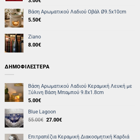
3.00
€
Βάση Αρωματικού Λαδιού Οβάλ Ø9.5x10cm
5.50
€
Ziano
8.00
€
ΔΗΜΟΦΙΛΕΣΤΕΡΑ
Βάση Αρωματικού Λαδιού Κεραμική Λευκή με
Ξύλινη Βάση Μπαμπού 9.8x1.8cm
5.00
€
Blue Lagoon
Original
Η
55.00
€
27.00
€
price
τρέχουσα
was:
τιμή
Επιτραπέζια Κεραμική Διακοσμητική Καρδιά
55.00€.
είναι: