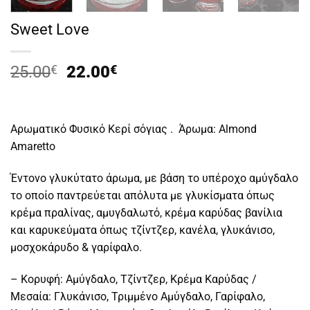
Sweet Love
Original
Η
25.00
€
22.00
€
price
τρέχουσα
was:
τιμή
25.00€.
είναι:
Aρωματικό Φυσικό Κερί σόγιας . Άρωμα: Almond
22.00€.
Amaretto
Έντονο γλυκύτατο άρωμα, με βάση το υπέροχο αμύγδαλο
το οποίο παντρεύεται απόλυτα με γλυκίσματα όπως
κρέμα πραλίνας, αμυγδαλωτό, κρέμα καρύδας βανίλια
και καρυκεύματα όπως τζίντζερ, κανέλα, γλυκάνισο,
μοσχοκάρυδο & γαρίφαλο.
– Κορυφή: Αμύγδαλο, Τζίντζερ, Κρέμα Καρύδας /
Μεσαία: Γλυκάνισο, Τριμμένο Αμύγδαλο, Γαρίφαλο,