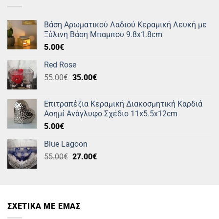
Βάση Αρωματικού Λαδιού Κεραμική Λευκή με
Ξύλινη Βάση Μπαμπού 9.8x1.8cm
5.00
€
Red Rose
Original
Η
55.00
€
35.00
€
price
τρέχουσα
was:
τιμή
Επιτραπέζια Κεραμική Διακοσμητική Καρδιά
55.00€.
είναι:
Ασημί Ανάγλυφο Σχέδιο 11x5.5x12cm
35.00€.
5.00
€
Blue Lagoon
Original
Η
55.00
€
27.00
€
price
τρέχουσα
was:
τιμή
55.00€.
είναι:
27.00€.
ΣΧΕΤΙΚΑ ΜΕ ΕΜΑΣ