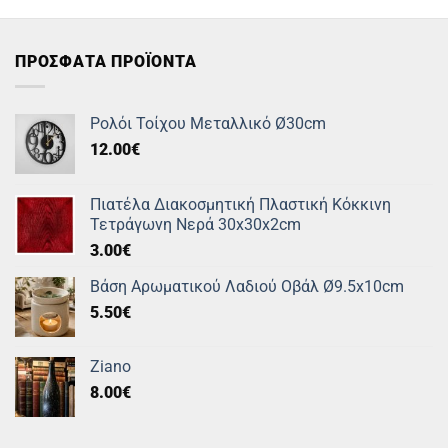
55.00€.
είναι:
55.00€.
είναι:
27.00€.
27.00€.
ΠΡΟΣΦΑΤΑ ΠΡΟΪΟΝΤΑ
Ρολόι Τοίχου Μεταλλικό Ø30cm
12.00
€
Πιατέλα Διακοσμητική Πλαστική Κόκκινη
Τετράγωνη Νερά 30x30x2cm
3.00
€
Βάση Αρωματικού Λαδιού Οβάλ Ø9.5x10cm
5.50
€
Ziano
8.00
€