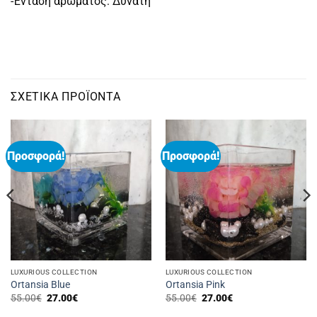
-Ένταση αρώματος: Δυνατή
ΣΧΕΤΙΚΆ ΠΡΟΪΌΝΤΑ
Προσφορά!
Προσφορά!
LUXURIOUS COLLECTION
LUXURIOUS COLLECTION
Ortansia Blue
Ortansia Pink
Original
Η
Original
Η
55.00
€
27.00
€
55.00
€
27.00
€
price
τρέχουσα
price
τρέχουσα
was:
τιμή
was:
τιμή