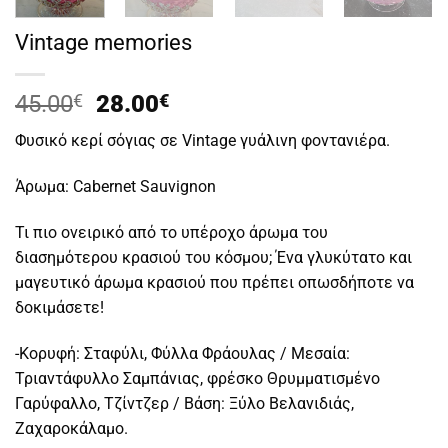
Vintage memories
Original
Η
45.00
€
28.00
€
price
τρέχουσα
Φυσικό κερί σόγιας σε Vintage γυάλινη φοντανιέρα.
was:
τιμή
45.00€.
είναι:
Άρωμα: Cabernet Sauvignon
28.00€.
Τι πιο ονειρικό από το υπέροχο άρωμα του
διασημότερου κρασιού του κόσμου; Ένα γλυκύτατο και
μαγευτικό άρωμα κρασιού που πρέπει οπωσδήποτε να
δοκιμάσετε!
-Κορυφή: Σταφύλι, Φύλλα Φράουλας / Μεσαία:
Τριαντάφυλλο Σαμπάνιας, φρέσκο Θρυμματισμένο
Γαρύφαλλο, Τζίντζερ / Βάση: Ξύλο Βελανιδιάς,
Ζαχαροκάλαμο.