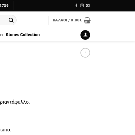
2739
ΚΑΛΆΘΙ /
0.00
€
on
Stones Collection
τριαντάφυλλο.
σωπο.