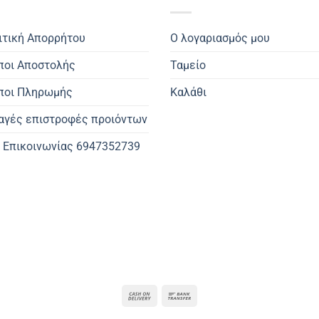
ιτική Απορρήτου
Ο λογαριασμός μου
ποι Αποστολής
Ταμείο
ποι Πληρωμής
Καλάθι
αγές επιστροφές προιόντων
. Επικοινωνίας 6947352739
Cash
Bank
On
Transfer