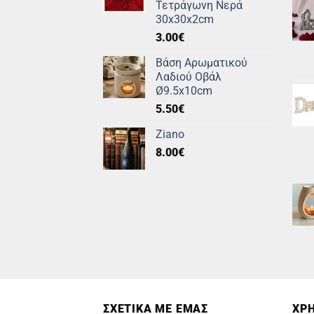
Τετράγωνη Νερά
30x30x2cm
3.00
€
Βάση Αρωματικού
Λαδιού Οβάλ
Ø9.5x10cm
5.50
€
Ziano
8.00
€
ΣΧΕΤΙΚΑ ΜΕ ΕΜΑΣ
ΧΡΗ