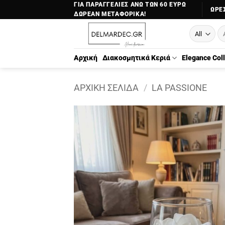
Μετάβαση
ΓΙΑ ΠΑΡΑΓΓΕΛΙΕΣ ΑΝΩ ΤΩΝ 60 ΕΥΡΩ
ΏΡΕΣ
ΔΩΡΕΑΝ ΜΕΤΑΦΟΡΙΚΑ!
στο
Αν
περιεχόμενο
γι
Αρχική
Διακοσμητικά Κεριά
Elegance Col
ΑΡΧΙΚΉ ΣΕΛΊΔΑ
/
LA PASSIONE