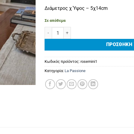
Διάμετρος χ Ύψος – 5χ14cm
Σε απόθεμα
White Rose ‘Mini’ ποσότητα
ΠΡΟΣΘΉΚΗ 
Κωδικός προϊόντος:
rosemini1
Κατηγορία:
La Passione