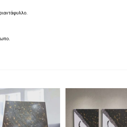
τριαντάφυλλο.
σωπο.