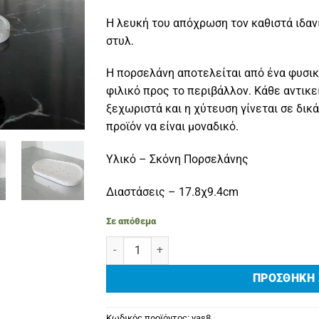
Η λευκή του απόχρωση τον καθιστά ιδαν
στυλ.
Η πορσελάνη αποτελείται από ένα φυσικό
φιλικό προς το περιβάλλον. Κάθε αντικ
ξεχωριστά και η χύτευση γίνεται σε δικ
προϊόν να είναι μοναδικό.
Υλικό – Σκόνη Πορσελάνης
Διαστάσεις – 17.8χ9.4cm
Σε απόθεμα
ΔΙΑΚΟΣΜΗΤΙΚΟΣ ΟΒΑΛ ΔΙΣΚΟΣ 'Zanetti' ποσό
ΠΡΟΣΘΉΚΗ 
Κωδικός προϊόντος:
vas8