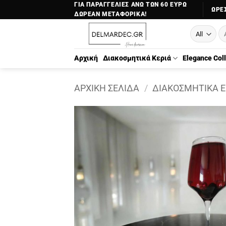
Μετάβαση
ΓΙΑ ΠΑΡΑΓΓΕΛΙΕΣ ΑΝΩ ΤΩΝ 60 ΕΥΡΩ
ΏΡΕΣ
ΔΩΡΕΑΝ ΜΕΤΑΦΟΡΙΚΑ!
στο
Αν
περιεχόμενο
γι
Αρχική
Διακοσμητικά Κεριά
Elegance Col
ΑΡΧΙΚΉ ΣΕΛΊΔΑ
/
ΔΙΑΚΟΣΜΗΤΙΚΆ Ε