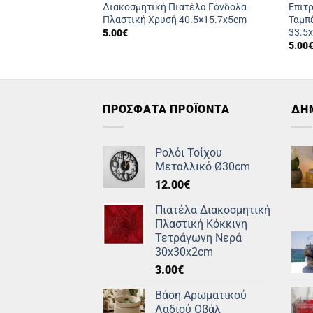
ινη Ταμπέλα Λευκό
Διακοσμητική Πιατέλα Γόνδολα
Επιτ
×2.5x10cm
Πλαστική Χρυσή 40.5×15.7x5cm
Ταμπ
33.5
5.00
€
5.00
ΠΡΟΣΦΑΤΑ ΠΡΟΪΟΝΤΑ
ΔΗ
Ρολόι Τοίχου
Μεταλλικό Ø30cm
12.00
€
Πιατέλα Διακοσμητική
Πλαστική Κόκκινη
Τετράγωνη Νερά
30x30x2cm
3.00
€
Βάση Αρωματικού
Λαδιού Οβάλ