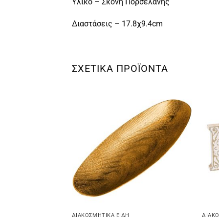
Υλικό – Σκόνη Πορσελάνης
Διαστάσεις – 17.8χ9.4cm
ΣΧΕΤΙΚΆ ΠΡΟΪΌΝΤΑ
ΔΙΑΚΟΣΜΗΤΙΚΆ ΕΊΔΗ
ΔΙΑΚΟ