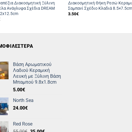
ραπέζια Διακοσμητική Ξύλινη
Διακοσμητική Θήκη Ρεσώ Κεραμ
έλα Ανάγλυφα Σχέδια DREAM
Σαμπανί Σχέδιο Κλαδιά 8.5×7.5c
x2x12.5cm
3.50
€
€
ΜΟΦΙΛΕΣΤΕΡΑ
Βάση Αρωματικού
Λαδιού Κεραμική
Λευκή με Ξύλινη Βάση
Μπαμπού 9.8x1.8cm
5.00
€
North Sea
24.00
€
Red Rose
Original
Η
55.00
€
35.00
€