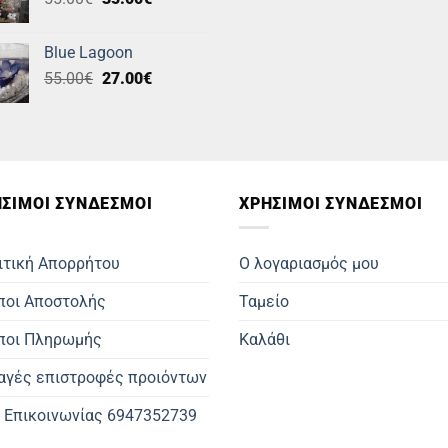
price
τρέχουσα
was:
τιμή
Blue Lagoon
55.00€.
είναι:
Original
Η
55.00
€
27.00
€
35.00€.
price
τρέχουσα
was:
τιμή
55.00€.
είναι:
27.00€.
ΣΙΜOΙ ΣΥΝΔΕΣΜΟΙ
ΧΡΗΣΙΜΟΙ ΣΥΝΔΕΣΜΟΙ
ιτική Απορρήτου
Ο λογαριασμός μου
ποι Αποστολής
Ταμείο
ποι Πληρωμής
Καλάθι
αγές επιστροφές προιόντων
. Επικοινωνίας 6947352739