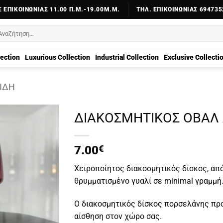
 ΕΠΙΚΟΙΝΩΝΊΑΣ 11.00 Π.Μ.-19.00Μ.Μ.
ΤΗΛ. ΕΠΙΚΟΙΝΩΝΊΑΣ 694735
αζήτηση
α:
lection
Luxurious Collection
Industrial Collection
Exclusive Collecti
ΊΔΗ
ΔΙΑΚΟΣΜΗΤΙΚΟΣ ΟΒΑΛ ΔΙ
7.00
€
Χειροποίητος διακοσμητικός δίσκος, απ
θρυμματισμένο γυαλί σε minimal γραμμή
Ο διακοσμητικός δίσκος πορσελάνης πρ
αίσθηση στον χώρο σας.