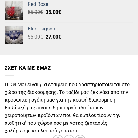
Red Rose
Original
Η
55.00
€
35.00
€
price
τρέχουσα
was:
τιμή
Blue Lagoon
55.00€.
είναι:
Original
Η
55.00
€
27.00
€
35.00€.
price
τρέχουσα
was:
τιμή
55.00€.
είναι:
27.00€.
ΣΧΕΤΙΚΑ ΜΕ ΕΜΑΣ
Η Del Mar είναι μια εταιρεία που δραστηριοποιείται στο
χώρο της διακόσμησης. Το ταξίδι μας ξεκινάει από την
προσωπική αγάπη μας για την κομψή διακόσμηση.
Επιδίωξή μας είναι η δημιουργία ιδιαίτερων
χειροποίητων προϊόντων που θα εμπλουτίσουν την
αισθητική του χώρου σας με νότες ζεστασιάς,
χαλάρωσης και λεπτού γούστου.