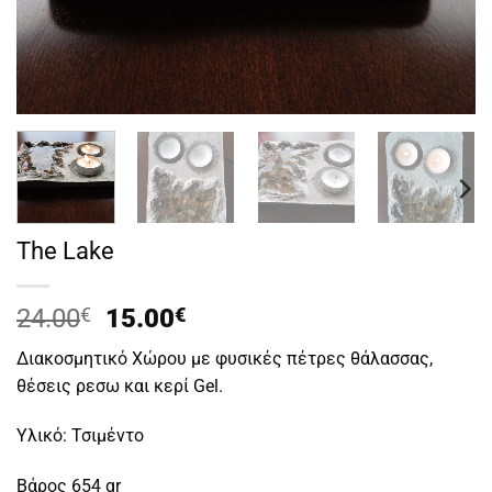
The Lake
Original
Η
24.00
€
15.00
€
price
τρέχουσα
Διακοσμητικό Χώρου με φυσικές πέτρες θάλασσας,
was:
τιμή
θέσεις ρεσω και κερί Gel.
24.00€.
είναι:
15.00€.
Υλικό: Τσιμέντο
Βάρος 654 gr